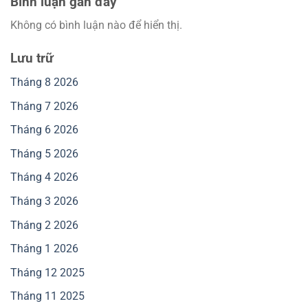
Bình luận gần đây
Không có bình luận nào để hiển thị.
Lưu trữ
Tháng 8 2026
Tháng 7 2026
Tháng 6 2026
Tháng 5 2026
Tháng 4 2026
Tháng 3 2026
Tháng 2 2026
Tháng 1 2026
Tháng 12 2025
Tháng 11 2025