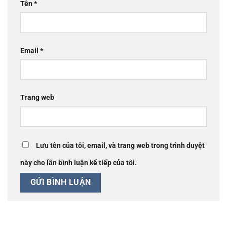
Tên
*
Email
*
Trang web
Lưu tên của tôi, email, và trang web trong trình duyệt
này cho lần bình luận kế tiếp của tôi.