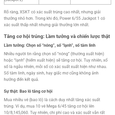
Rõ ràng, XSKT có xác suất trúng cao nhất, nhưng giải
thưởng nhỏ hơn. Trong khi đó, Power 6/55 Jackpot 1 có
xác suất thấp nhất nhưng giải thưởng lớn nhất.
Tăng cơ hội trúng: Lầm tưởng và chiến lược thật
Lầm tưởng: Chọn số “nóng”, số “lạnh”, số tâm linh
Nhiều người tin rằng chọn số “nóng” (thường xuất hiện)
hoặc “lạnh” (hiếm xuất hiện) sẽ tăng cơ hội. Tuy nhiên, xổ
số là ngẫu nhiên, mỗi số có xác suất xuất hiện như nhau.
Số tâm linh, ngày sinh, hay giấc mơ cũng không ảnh
hưởng đến kết quả.
Sự thật: Bao lô tăng cơ hội
Mua nhiều vé (bao lô) là cách duy nhất tăng xác suất
trúng. Ví dụ, mua 10 vé Mega 6/45 tăng cơ hội lên
10/8,145,060. Tuy nhiên, chi phí cao và xác suất vẫn rất