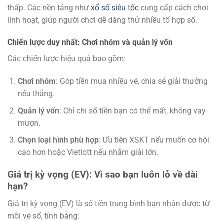
thấp. Các nền tảng như
xổ số siêu tốc
cung cấp cách chơi
linh hoạt, giúp người chơi dễ dàng thử nhiều tổ hợp số.
Chiến lược duy nhất: Chơi nhóm và quản lý vốn
Các chiến lược hiệu quả bao gồm:
Chơi nhóm
: Góp tiền mua nhiều vé, chia sẻ giải thưởng
nếu thắng.
Quản lý vốn
: Chỉ chi số tiền bạn có thể mất, không vay
mượn.
Chọn loại hình phù hợp
: Ưu tiên XSKT nếu muốn cơ hội
cao hơn hoặc Vietlott nếu nhắm giải lớn.
Giá trị kỳ vọng (EV): Vì sao bạn luôn lỗ về dài
hạn?
Giá trị kỳ vọng (EV) là số tiền trung bình bạn nhận được từ
mỗi vé số, tính bằng: