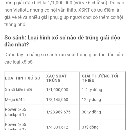
trúng giải đặc biệt là 1/1,000,000 (với vé 6 chữ số). Dù cao
hơn Vietlott, nhưng cơ hội vẫn thấp. XSKT có ưu điểm là
giá vé rẻ và nhiều giải phụ, giúp người chơi có thêm cơ hội
thắng nhỏ.
So sánh: Loại hình xổ số nào dễ trúng giải độc
đắc nhất?
Dưới đây là bảng so sánh xác suất trúng giải độc đắc của
các loại xổ số:
XÁC SUẤT
GIẢI THƯỞNG TỐI
LOẠI HÌNH XỔ SỐ
TRÚNG
THIỂU
Xổ số kiến thiết
1/1,000,000
1-2 tỷ đồng
Mega 6/45
1/8,145,060
12 tỷ đồng
Power 6/55
1/28,989,675
30 tỷ đồng
(Jackpot 1)
Power 6/55
1/4,831,612
3 tỷ đồng
(Jackpot 2)