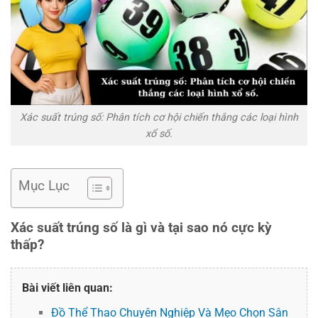
Xác suất trúng số: Phân tích cơ hội chiến thắng các loại hình
xổ số.
Mục Lục
Xác suất trúng số là gì và tại sao nó cực kỳ
thấp?
Bài viết liên quan:
Đồ Thể Thao Chuyên Nghiệp Và Mẹo Chọn Sân