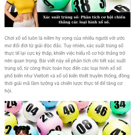
Chơi xổ số luôn là niềm hy vọng của nhiều người với ước
mơ đổi đời từ giải độc đắc. Tuy nhiên, xác suất trúng số
thực tế lại cực kỳ thấp, khiến việc hiểu rõ cơ hội thắng trở
nên quan trọng. Bài viết này sẽ phân tích chi tiết xác suất
trúng số, từ công thức toán học đến các loại hình xổ số
phổ biến như Vietlott và xổ số kiến thiết truyền thống, đồng
thời giải mã lầm tưởng và chiến lược thực tế để tăng cơ
hội.