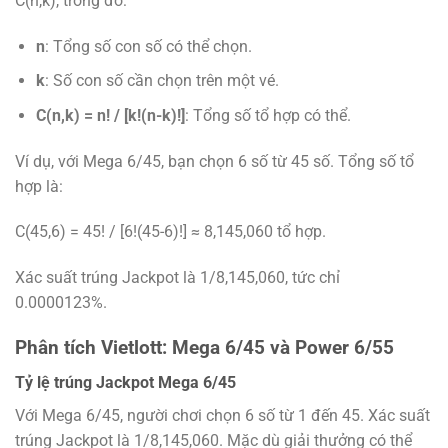
C(n,k), trong đó:
n
: Tổng số con số có thể chọn.
k
: Số con số cần chọn trên một vé.
C(n,k) = n! / [k!(n-k)!]
: Tổng số tổ hợp có thể.
Ví dụ, với Mega 6/45, bạn chọn 6 số từ 45 số. Tổng số tổ
hợp là:
C(45,6) = 45! / [6!(45-6)!] ≈ 8,145,060 tổ hợp.
Xác suất trúng Jackpot là 1/8,145,060, tức chỉ
0.0000123%.
Phân tích Vietlott: Mega 6/45 và Power 6/55
Tỷ lệ trúng Jackpot Mega 6/45
Với Mega 6/45, người chơi chọn 6 số từ 1 đến 45. Xác suất
trúng Jackpot là 1/8,145,060. Mặc dù giải thưởng có thể