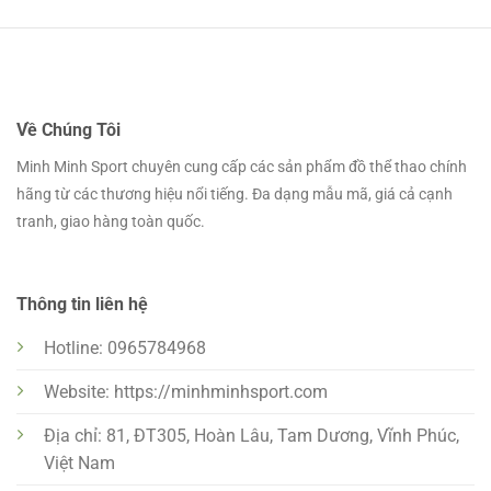
Về Chúng Tôi
Minh Minh Sport chuyên cung cấp các sản phẩm đồ thể thao chính
hãng từ các thương hiệu nổi tiếng. Đa dạng mẫu mã, giá cả cạnh
tranh, giao hàng toàn quốc.
Thông tin liên hệ
Hotline: 0965784968
Website: https://minhminhsport.com
Địa chỉ: 81, ĐT305, Hoàn Lâu, Tam Dương, Vĩnh Phúc,
Việt Nam