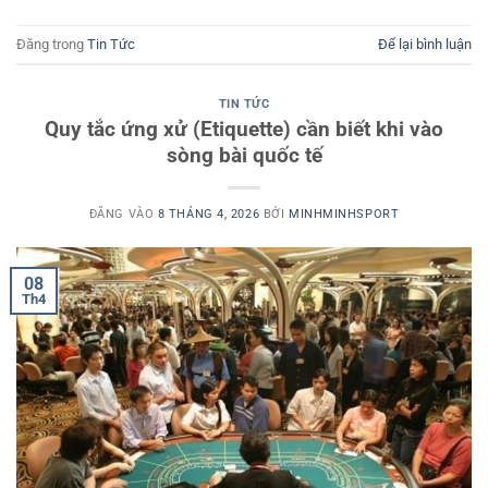
Đăng trong
Tin Tức
Để lại bình luận
TIN TỨC
Quy tắc ứng xử (Etiquette) cần biết khi vào
sòng bài quốc tế
ĐĂNG VÀO
8 THÁNG 4, 2026
BỞI
MINHMINHSPORT
08
Th4