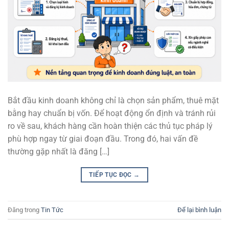
Bắt đầu kinh doanh không chỉ là chọn sản phẩm, thuê mặt
bằng hay chuẩn bị vốn. Để hoạt động ổn định và tránh rủi
ro về sau, khách hàng cần hoàn thiện các thủ tục pháp lý
phù hợp ngay từ giai đoạn đầu. Trong đó, hai vấn đề
thường gặp nhất là đăng […]
TIẾP TỤC ĐỌC
→
Đăng trong
Tin Tức
Để lại bình luận