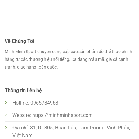
Về Chúng Tôi
Minh Minh Sport chuyên cung cấp các sản phẩm đồ thể thao chính
hãng từ các thương hiệu nổi tiếng. Đa dạng mẫu mã, giá cả cạnh
tranh, giao hàng toàn quốc.
Thông tin liên hệ
Hotline: 0965784968
Website: https://minhminhsport.com
Địa chỉ: 81, ĐT305, Hoàn Lâu, Tam Dương, Vĩnh Phúc,
Việt Nam