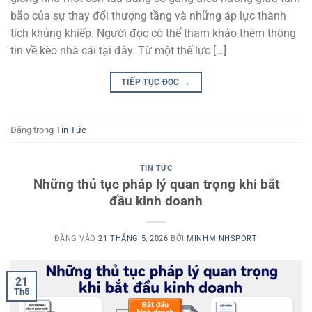
bão của sự thay đổi thượng tầng và những áp lực thành
tích khủng khiếp. Người đọc có thể tham khảo thêm thông
tin về kèo nhà cái tại đây. Từ một thế lực […]
TIẾP TỤC ĐỌC
→
Đăng trong
Tin Tức
TIN TỨC
Những thủ tục pháp lý quan trọng khi bắt
đầu kinh doanh
ĐĂNG VÀO
21 THÁNG 5, 2026
BỞI
MINHMINHSPORT
21
Th5