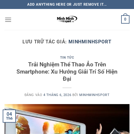
Bỏ
ADD ANYTHING HERE OR JUST REMOVE IT...
qua
nội
0
dung
LƯU TRỮ TÁC GIẢ:
MINHMINHSPORT
TIN TỨC
Trải Nghiệm Thể Thao Ảo Trên
Smartphone: Xu Hướng Giải Trí Số Hiện
Đại
ĐĂNG VÀO
4 THÁNG 6, 2026
BỞI
MINHMINHSPORT
04
Th6