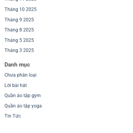
Tháng 10 2025
Tháng 9 2025
Tháng 8 2025
Tháng 5 2025
Tháng 3 2025
Danh mục
Chưa phân loại
Lời bài hát
Quần áo tập gym
Quần áo tập yoga
Tin Tức