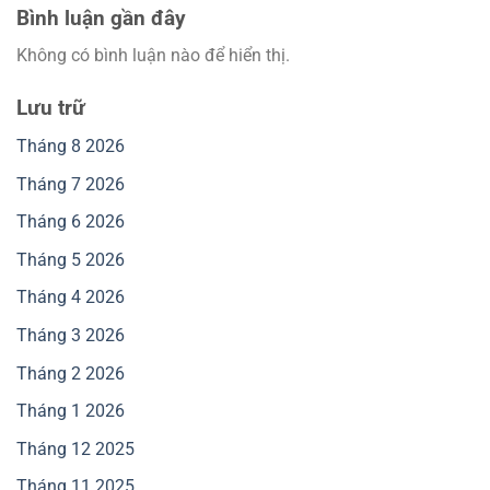
Bình luận gần đây
Không có bình luận nào để hiển thị.
Lưu trữ
Tháng 8 2026
Tháng 7 2026
Tháng 6 2026
Tháng 5 2026
Tháng 4 2026
Tháng 3 2026
Tháng 2 2026
Tháng 1 2026
Tháng 12 2025
Tháng 11 2025