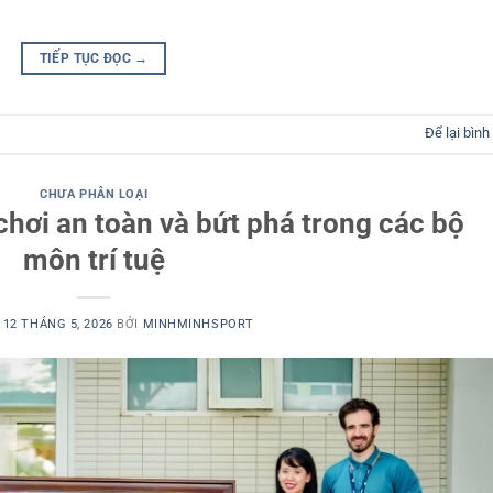
TIẾP TỤC ĐỌC
→
Để lại bình
CHƯA PHÂN LOẠI
 chơi an toàn và bứt phá trong các bộ
môn trí tuệ
O
12 THÁNG 5, 2026
BỞI
MINHMINHSPORT