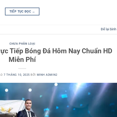
TIẾP TỤC ĐỌC
→
Để lại bình
CHƯA PHÂN LOẠI
rực Tiếp Bóng Đá Hôm Nay Chuẩn HD
Miễn Phí
ÀO
7 THÁNG 10, 2025
BỞI
MINH ADMIN2