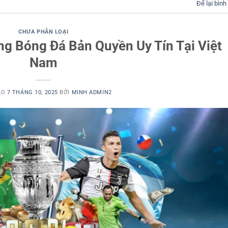
Để lại bình
CHƯA PHÂN LOẠI
g Bóng Đá Bản Quyền Uy Tín Tại Việt
Nam
ÀO
7 THÁNG 10, 2025
BỞI
MINH ADMIN2