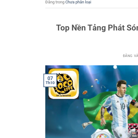
Đăng trong
Chưa phân loại
Top Nền Tảng Phát Són
ĐĂNG V
07
Th10