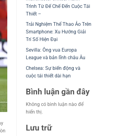
Trình Từ Đế Chế Đến Cuộc Tái
Thiết –
Trải Nghiệm Thể Thao Ảo Trên
Smartphone: Xu Hướng Giải
Trí Số Hiện Đại
Sevilla: Ông vua Europa
League và bản lĩnh châu Âu
Chelsea: Sự biến động và
cuộc tái thiết dài hạn
Bình luận gần đây
Không có bình luận nào để
hiển thị.
ay
Lưu trữ
còn