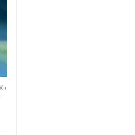
iễn
c