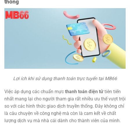
thống
Lợi ích khi sử dụng thanh toán trực tuyến tại MB66
Việc áp dụng các chuẩn mực
thanh toán điện tử
tiên tiến
nhất mang lại cho người tham gia rất nhiều ưu thế vượt trội
so với các hình thức giao dịch truyền thống. Đây không chỉ
là câu chuyện về công nghệ mà còn là cam kết về chất
lượng dịch vụ mà nhà cái dành cho thành viên của mình.