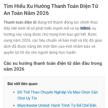
Tìm Hiểu Xu Hướng Thanh Toán Điện Tử
An Toàn Năm 2026
Thanh toán điện tử
đang trở thành động lực chính thúc
đẩy nền kinh tế số phát triển mạnh mẽ và tại
MB66
, xu
hướng này càng được chú trọng hơn bao giờ hết. Bước
sang năm 2026, các tiêu chuẩn về bảo mật và tốc độ giao
dịch đã được nâng lên một tầm cao mới nhằm bảo vệ
quyền lợi tối đa cho người dùng trực tuyến.
Các xu hướng thanh toán điện tử dẫn đầu trong
năm 2026
Bài viết liên quan:
Đồ Thể Thao Chuyên Nghiệp Và Mẹo Chọn Sân
Chơi Uy Tín
Manchester United: Hành Trình Từ Đế Chế Đến