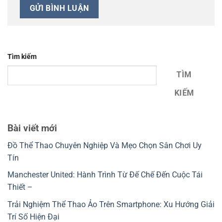
Tìm kiếm
TÌM
KIẾM
Bài viết mới
Đồ Thể Thao Chuyên Nghiệp Và Mẹo Chọn Sân Chơi Uy
Tín
Manchester United: Hành Trình Từ Đế Chế Đến Cuộc Tái
Thiết –
Trải Nghiệm Thể Thao Ảo Trên Smartphone: Xu Hướng Giải
Trí Số Hiện Đại