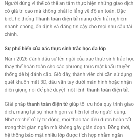
Người dùng vì thế có thể an tâm thực hiện những giao dịch
có giá trị cao mà không phải lo lắng về độ an toàn. Đặc
biệt, hệ thống
Thanh toán điện tử
mang đến trải nghiệm
nhanh chóng, ổn định và đáng tin cậy cho mọi nhu cầu tài
chính.
Sự phổ biến của xác thực sinh trắc học đa lớp
Năm 2026 đánh dấu sự lên ngôi của xác thực sinh trắc học
thay thế hoàn toàn cho các phương thức mật khẩu truyền
thống dễ bị đánh cắp. Giờ đây, thành viên chỉ cần sử dụng
quét khuôn mặt 3D, dấu vân tay dưới màn hình hoặc nhận
diện giọng nói để phê duyệt một lệnh
thanh toán điện tử
.
Giải pháp
thanh toán điện tử
giúp tối ưu hóa quy trình giao
dịch, mang lại sự nhanh gọn và tiện lợi cho người dùng.
Nhờ cơ chế xử lý tự động, mọi thao tác đều được hoàn tất
trong thời gian ngắn mà không gây gián đoạn. Đồng thời,
hệ thống bảo mật nhiều lớp được tích hợp nhằm ngăn