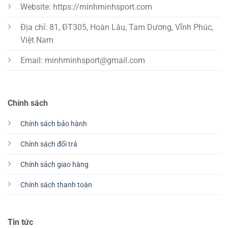
Website: https://minhminhsport.com
Địa chỉ: 81, ĐT305, Hoàn Lâu, Tam Dương, Vĩnh Phúc,
Việt Nam
Email:
minhminhsport@gmail.com
Chính sách
Chính sách bảo hành
Chính sách đổi trả
Chính sách giao hàng
Chính sách thanh toán
Tin tức