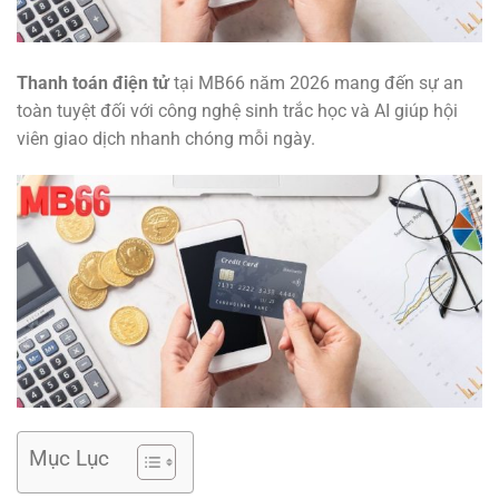
Thanh toán điện tử
tại MB66 năm 2026 mang đến sự an
toàn tuyệt đối với công nghệ sinh trắc học và AI giúp hội
viên giao dịch nhanh chóng mỗi ngày.
Mục Lục