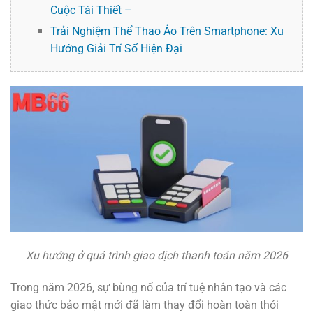
Cuộc Tái Thiết –
Trải Nghiệm Thể Thao Ảo Trên Smartphone: Xu
Hướng Giải Trí Số Hiện Đại
Xu hướng ở quá trình giao dịch thanh toán năm 2026
Trong năm 2026, sự bùng nổ của trí tuệ nhân tạo và các
giao thức bảo mật mới đã làm thay đổi hoàn toàn thói