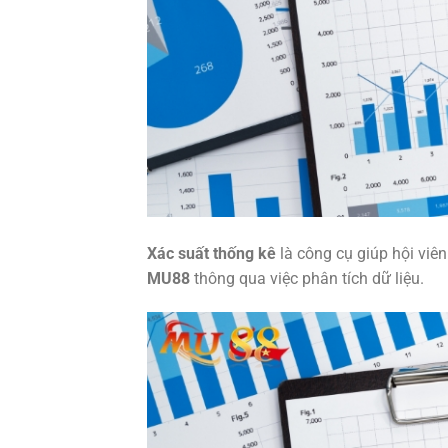
Xác suất thống kê
là công cụ giúp hội viên
MU88
thông qua việc phân tích dữ liệu.