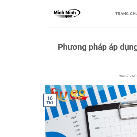
Bỏ
qua
TRANG CH
nội
dung
Phương pháp áp dụng 
ĐĂNG VÀ
16
Th1