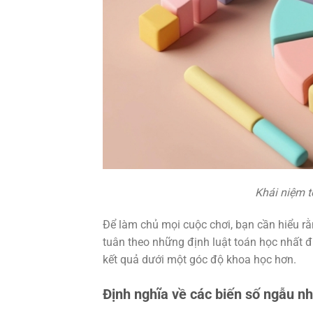
Khái niệm t
Để làm chủ mọi cuộc chơi, bạn cần hiểu r
tuân theo những định luật toán học nhất đ
kết quả dưới một góc độ khoa học hơn.
Định nghĩa về các biến số ngẫu nh