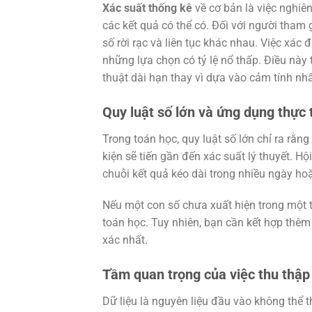
Xác suất thống kê
về cơ bản là việc nghiê
các kết quả có thể có. Đối với người tham 
số rời rạc và liên tục khác nhau. Việc xác
những lựa chọn có tỷ lệ nổ thấp. Điều này
thuật dài hạn thay vì dựa vào cảm tính nhấ
Quy luật số lớn và ứng dụng thực 
Trong toán học, quy luật số lớn chỉ ra rằn
kiện sẽ tiến gần đến xác suất lý thuyết. H
chuỗi kết quả kéo dài trong nhiều ngày ho
Nếu một con số chưa xuất hiện trong một th
toán học. Tuy nhiên, bạn cần kết hợp thêm
xác nhất.
Tầm quan trọng của việc thu thập 
Dữ liệu là nguyên liệu đầu vào không thể 