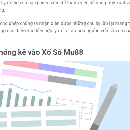
ầy đủ lịch sử các phiên cược để thành viên dễ dàng truy xuất v
ng.
 cho phép chúng ta nhận diện được những chu kỳ lặp lại mang t
t lập các điểm vào tiền hợp lý để tối đa hóa nguồn vốn sẵn có củ
thống kê vào Xổ Số Mu88