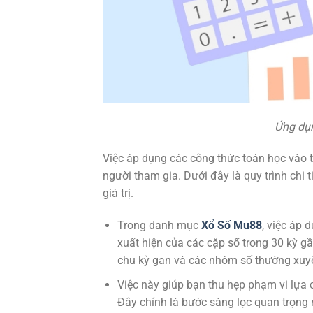
Ứng dụn
Việc áp dụng các công thức toán học vào t
người tham gia. Dưới đây là quy trình chi
giá trị.
Trong danh mục
Xổ Số Mu88
, việc áp 
xuất hiện của các cặp số trong 30 kỳ g
chu kỳ gan và các nhóm số thường xuyên
Việc này giúp bạn thu hẹp phạm vi lựa 
Đây chính là bước sàng lọc quan trọng n