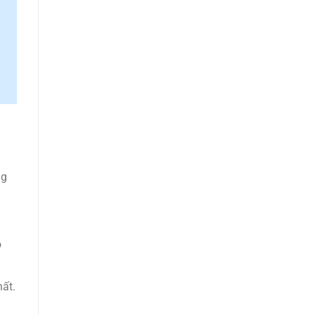
ng
o
ất.