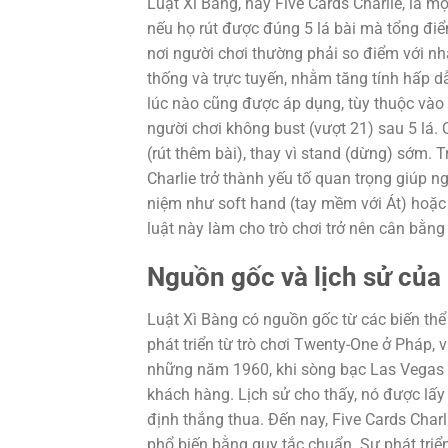
Luật Xì Bàng, hay Five Cards Charlie, là m
nếu họ rút được đúng 5 lá bài mà tổng điể
nơi người chơi thường phải so điểm với nh
thống và trực tuyến, nhằm tăng tính hấp d
lúc nào cũng được áp dụng, tùy thuộc vào q
người chơi không bust (vượt 21) sau 5 lá.
(rút thêm bài), thay vì stand (dừng) sớm. 
Charlie trở thành yếu tố quan trọng giúp 
niệm như soft hand (tay mềm với Át) hoặc 
luật này làm cho trò chơi trở nên cân bằng
Nguồn gốc và lịch sử của 
Luật Xì Bàng có nguồn gốc từ các biến thể
phát triển từ trò chơi Twenty-One ở Pháp, 
những năm 1960, khi sòng bạc Las Vegas b
khách hàng. Lịch sử cho thấy, nó được lấy 
định thắng thua. Đến nay, Five Cards Charl
phổ biến bằng quy tắc chuẩn. Sự phát triể