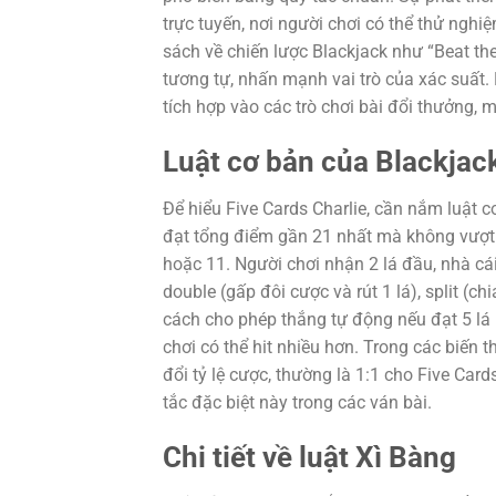
trực tuyến, nơi người chơi có thể thử ngh
sách về chiến lược Blackjack như “Beat th
tương tự, nhấn mạnh vai trò của xác suất.
tích hợp vào các trò chơi bài đổi thưởng
Luật cơ bản của Blackjac
Để hiểu Five Cards Charlie, cần nắm luật c
đạt tổng điểm gần 21 nhất mà không vượt. Cá
hoặc 11. Người chơi nhận 2 lá đầu, nhà cái
double (gấp đôi cược và rút 1 lá), split (ch
cách cho phép thắng tự động nếu đạt 5 lá 
chơi có thể hit nhiều hơn. Trong các biến 
đổi tỷ lệ cược, thường là 1:1 cho Five Card
tắc đặc biệt này trong các ván bài.
Chi tiết về luật Xì Bàng