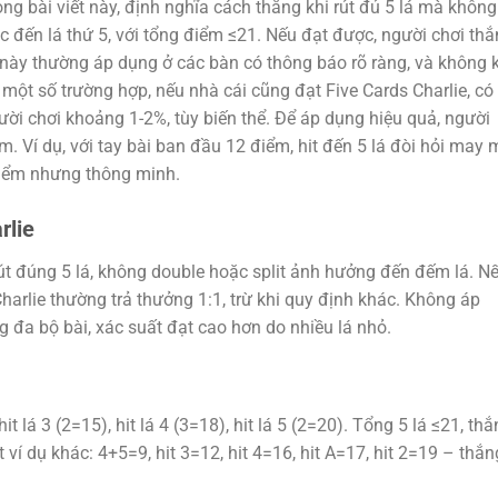
ong bài viết này, định nghĩa cách thắng khi rút đủ 5 lá mà không
tục đến lá thứ 5, với tổng điểm ≤21. Nếu đạt được, người chơi th
c này thường áp dụng ở các bàn có thông báo rõ ràng, và không 
g một số trường hợp, nếu nhà cái cũng đạt Five Cards Charlie, có
gười chơi khoảng 1-2%, tùy biến thể. Để áp dụng hiệu quả, người
êm. Ví dụ, với tay bài ban đầu 12 điểm, hit đến 5 lá đòi hỏi may
hiểm nhưng thông minh.
rlie
út đúng 5 lá, không double hoặc split ảnh hưởng đến đếm lá. N
Charlie thường trả thưởng 1:1, trừ khi quy định khác. Không áp
g đa bộ bài, xác suất đạt cao hơn do nhiều lá nhỏ.
t lá 3 (2=15), hit lá 4 (3=18), hit lá 5 (2=20). Tổng 5 lá ≤21, th
ví dụ khác: 4+5=9, hit 3=12, hit 4=16, hit A=17, hit 2=19 – thắn