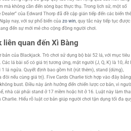
iệm mà không cần đến sòng bạc thực thụ. Trong lịch sử, một số
e Dealer” của Edward Thorp đã đề cập gián tiếp đến các biến th
 Ngày nay, với sự phổ biến của
zo win
, quy tắc này tiếp tục được
, mang đến sự mới mẻ cho cộng đồng người chơi.
k liên quan đến Xì Bàng
ơ bản của Blackjack. Trò chơi sử dụng bộ bài 52 lá, với mục tiêu
c lá bài số có giá trị tương ứng, mặt người (J, Q, K) là 10, Át 
 1 lá ngửa. Quyết định bao gồm hit (rút thêm), stand (dừng),
ia đôi nếu cùng giá trị). Five Cards Charlie tích hợp vào đây bằng
không bust. Điều này ảnh hưởng đến chiến lược cơ bản, vì ngườ
thể, nhà cái phải stand ở 17 mềm hoặc hit ở 16. Luật này làm tha
s Charlie. Hiểu rõ luật cơ bản giúp người chơi tận dụng tối đa qu