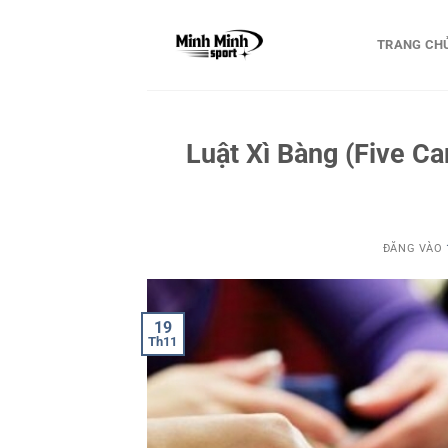
Bỏ
qua
TRANG CH
nội
dung
Luật Xì Bàng (Five Ca
ĐĂNG VÀO
19
Th11