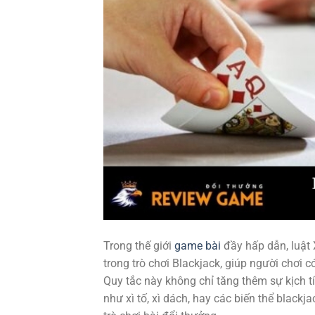
Trong thế giới
game bài
đầy hấp dẫn, luật 
trong trò chơi Blackjack, giúp người chơi 
Quy tắc này không chỉ tăng thêm sự kịch t
như xì tố, xì dách, hay các biến thể black