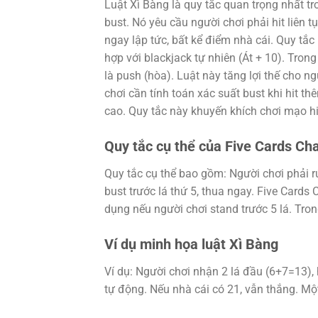
Luật Xì Bàng là quy tắc quan trọng nhất tr
bust. Nó yêu cầu người chơi phải hit liên 
ngay lập tức, bất kể điểm nhà cái. Quy tắ
hợp với blackjack tự nhiên (Át + 10). Tron
là push (hòa). Luật này tăng lợi thế cho n
chơi cần tính toán xác suất bust khi hit th
cao. Quy tắc này khuyến khích chơi mạo 
Quy tắc cụ thể của Five Cards Cha
Quy tắc cụ thể bao gồm: Người chơi phải r
bust trước lá thứ 5, thua ngay. Five Cards 
dụng nếu người chơi stand trước 5 lá. Tron
Ví dụ minh họa luật Xì Bàng
Ví dụ: Người chơi nhận 2 lá đầu (6+7=13), hi
tự động. Nếu nhà cái có 21, vẫn thắng. Một 