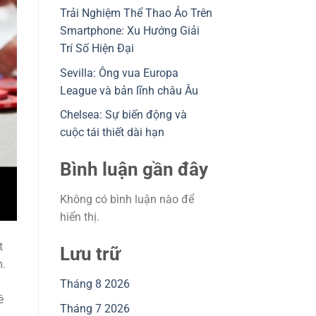
Trải Nghiệm Thể Thao Ảo Trên
Smartphone: Xu Hướng Giải
Trí Số Hiện Đại
Sevilla: Ông vua Europa
League và bản lĩnh châu Âu
Chelsea: Sự biến động và
cuộc tái thiết dài hạn
Bình luận gần đây
Không có bình luận nào để
hiển thị.
t
Lưu trữ
m.
Tháng 8 2026
ê
Tháng 7 2026