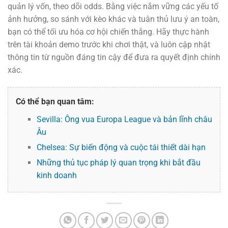
quản lý vốn, theo dõi odds. Bằng việc nắm vững các yếu tố
ảnh hưởng, so sánh với kèo khác và tuân thủ lưu ý an toàn,
bạn có thể tối ưu hóa cơ hội chiến thắng. Hãy thực hành
trên tài khoản demo trước khi chơi thật, và luôn cập nhật
thông tin từ nguồn đáng tin cậy để đưa ra quyết định chính
xác.
Có thể bạn quan tâm:
Sevilla: Ông vua Europa League và bản lĩnh châu
Âu
Chelsea: Sự biến động và cuộc tái thiết dài hạn
Những thủ tục pháp lý quan trọng khi bắt đầu
kinh doanh