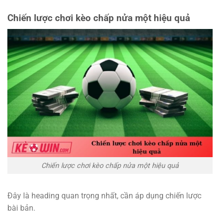
Chiến lược chơi kèo chấp nửa một hiệu quả
Chiến lược chơi kèo chấp nửa một hiệu quả
Đây là heading quan trọng nhất, cần áp dụng chiến lược
bài bản.