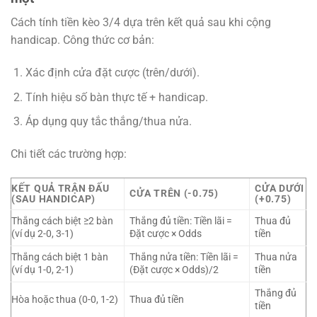
Cách tính tiền kèo 3/4 dựa trên kết quả sau khi cộng
handicap. Công thức cơ bản:
Xác định cửa đặt cược (trên/dưới).
Tính hiệu số bàn thực tế + handicap.
Áp dụng quy tắc thắng/thua nửa.
Chi tiết các trường hợp:
KẾT QUẢ TRẬN ĐẤU
CỬA DƯỚI
CỬA TRÊN (-0.75)
(SAU HANDICAP)
(+0.75)
Thắng cách biệt ≥2 bàn
Thắng đủ tiền: Tiền lãi =
Thua đủ
(ví dụ 2-0, 3-1)
Đặt cược × Odds
tiền
Thắng cách biệt 1 bàn
Thắng nửa tiền: Tiền lãi =
Thua nửa
(ví dụ 1-0, 2-1)
(Đặt cược × Odds)/2
tiền
Thắng đủ
Hòa hoặc thua (0-0, 1-2)
Thua đủ tiền
tiền