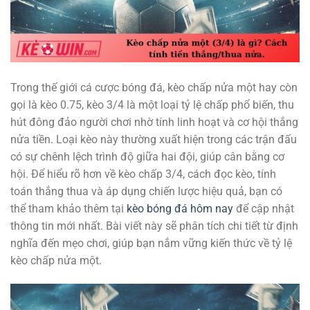
Trong thế giới cá cược bóng đá, kèo chấp nửa một hay còn
gọi là kèo 0.75, kèo 3/4 là một loại tỷ lệ chấp phổ biến, thu
hút đông đảo người chơi nhờ tính linh hoạt và cơ hội thắng
nửa tiền. Loại kèo này thường xuất hiện trong các trận đấu
có sự chênh lệch trình độ giữa hai đội, giúp cân bằng cơ
hội. Để hiểu rõ hơn về kèo chấp 3/4, cách đọc kèo, tính
toán thắng thua và áp dụng chiến lược hiệu quả, bạn có
thể tham khảo thêm tại
kèo bóng đá hôm nay
để cập nhật
thông tin mới nhất. Bài viết này sẽ phân tích chi tiết từ định
nghĩa đến mẹo chơi, giúp bạn nắm vững kiến thức về tỷ lệ
kèo chấp nửa một.