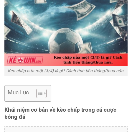
Kèo chấp nửa một (3/4) là gì? Cách tính tiền thắng/thua nửa.
Mục Lục
Khái niệm cơ bản về kèo chấp trong cá cược
bóng đá