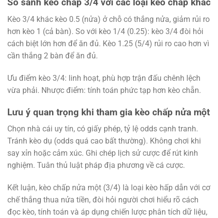
So sánh kèo chấp 3/4 với các loại kèo chấp khác
Kèo 3/4 khác kèo 0.5 (nửa) ở chỗ có thắng nửa, giảm rủi ro
hơn kèo 1 (cả bàn). So với kèo 1/4 (0.25): kèo 3/4 đòi hỏi
cách biệt lớn hơn để ăn đủ. Kèo 1.25 (5/4) rủi ro cao hơn vì
cần thắng 2 bàn để ăn đủ.
Ưu điểm kèo 3/4: linh hoạt, phù hợp trận đấu chênh lệch
vừa phải. Nhược điểm: tính toán phức tạp hơn kèo chẵn.
Lưu ý quan trọng khi tham gia kèo chấp nửa một
Chọn nhà cái uy tín, có giấy phép, tỷ lệ odds cạnh tranh.
Tránh kèo dụ (odds quá cao bất thường). Không chơi khi
say xỉn hoặc cảm xúc. Ghi chép lịch sử cược để rút kinh
nghiệm. Tuân thủ luật pháp địa phương về cá cược.
Kết luận, kèo chấp nửa một (3/4) là loại kèo hấp dẫn với cơ
chế thắng thua nửa tiền, đòi hỏi người chơi hiểu rõ cách
đọc kèo, tính toán và áp dụng chiến lược phân tích dữ liệu,