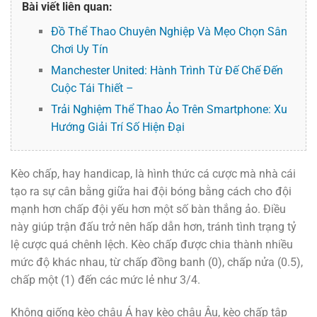
Bài viết liên quan:
Đồ Thể Thao Chuyên Nghiệp Và Mẹo Chọn Sân
Chơi Uy Tín
Manchester United: Hành Trình Từ Đế Chế Đến
Cuộc Tái Thiết –
Trải Nghiệm Thể Thao Ảo Trên Smartphone: Xu
Hướng Giải Trí Số Hiện Đại
Kèo chấp, hay handicap, là hình thức cá cược mà nhà cái
tạo ra sự cân bằng giữa hai đội bóng bằng cách cho đội
mạnh hơn chấp đội yếu hơn một số bàn thắng ảo. Điều
này giúp trận đấu trở nên hấp dẫn hơn, tránh tình trạng tỷ
lệ cược quá chênh lệch. Kèo chấp được chia thành nhiều
mức độ khác nhau, từ chấp đồng banh (0), chấp nửa (0.5),
chấp một (1) đến các mức lẻ như 3/4.
Không giống kèo châu Á hay kèo châu Âu, kèo chấp tập