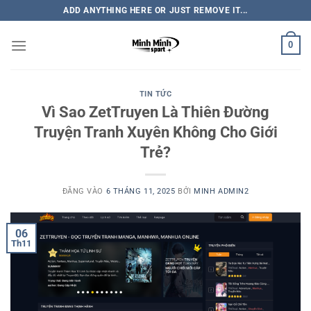
Bỏ
ADD ANYTHING HERE OR JUST REMOVE IT...
qua
nội
0
dung
TIN TỨC
Vì Sao ZetTruyen Là Thiên Đường
Truyện Tranh Xuyên Không Cho Giới
Trẻ?
ĐĂNG VÀO
6 THÁNG 11, 2025
BỞI
MINH ADMIN2
06
Th11