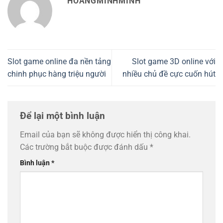
HOANGMINHMINH
Slot game online đa nền tảng
Slot game 3D online với
chinh phục hàng triệu người
nhiều chủ đề cực cuốn hút
Để lại một bình luận
Email của bạn sẽ không được hiển thị công khai.
Các trường bắt buộc được đánh dấu
*
Bình luận
*