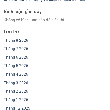
Bình luận gần đây
Không có bình luận nào để hiển thị.
Lưu trữ
Tháng 8 2026
Tháng 7 2026
Tháng 6 2026
Tháng 5 2026
Tháng 4 2026
Tháng 3 2026
Tháng 2 2026
Tháng 1 2026
Tháng 12 2025