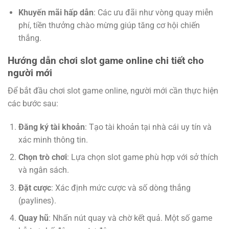
Khuyến mãi hấp dẫn
: Các ưu đãi như vòng quay miễn
phí, tiền thưởng chào mừng giúp tăng cơ hội chiến
thắng.
Hướng dẫn chơi slot game online chi tiết cho
người mới
Để bắt đầu chơi slot game online, người mới cần thực hiện
các bước sau:
Đăng ký tài khoản
: Tạo tài khoản tại nhà cái uy tín và
xác minh thông tin.
Chọn trò chơi
: Lựa chọn slot game phù hợp với sở thích
và ngân sách.
Đặt cược
: Xác định mức cược và số dòng thắng
(paylines).
Quay hũ
: Nhấn nút quay và chờ kết quả. Một số game