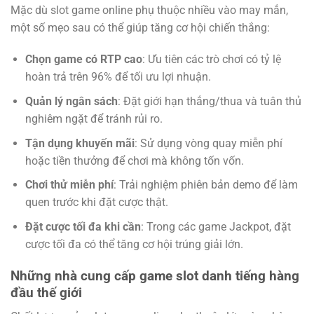
Mặc dù slot game online phụ thuộc nhiều vào may mắn,
một số mẹo sau có thể giúp tăng cơ hội chiến thắng:
Chọn game có RTP cao
: Ưu tiên các trò chơi có tỷ lệ
hoàn trả trên 96% để tối ưu lợi nhuận.
Quản lý ngân sách
: Đặt giới hạn thắng/thua và tuân thủ
nghiêm ngặt để tránh rủi ro.
Tận dụng khuyến mãi
: Sử dụng vòng quay miễn phí
hoặc tiền thưởng để chơi mà không tốn vốn.
Chơi thử miễn phí
: Trải nghiệm phiên bản demo để làm
quen trước khi đặt cược thật.
Đặt cược tối đa khi cần
: Trong các game Jackpot, đặt
cược tối đa có thể tăng cơ hội trúng giải lớn.
Những nhà cung cấp game slot danh tiếng hàng
đầu thế giới