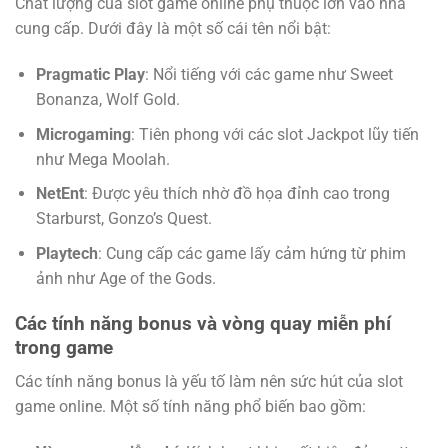
Chất lượng của slot game online phụ thuộc lớn vào nhà
cung cấp. Dưới đây là một số cái tên nổi bật:
Pragmatic Play
: Nổi tiếng với các game như Sweet
Bonanza, Wolf Gold.
Microgaming
: Tiên phong với các slot Jackpot lũy tiến
như Mega Moolah.
NetEnt
: Được yêu thích nhờ đồ họa đỉnh cao trong
Starburst, Gonzo’s Quest.
Playtech
: Cung cấp các game lấy cảm hứng từ phim
ảnh như Age of the Gods.
Các tính năng bonus và vòng quay miễn phí
trong game
Các tính năng bonus là yếu tố làm nên sức hút của slot
game online. Một số tính năng phổ biến bao gồm: