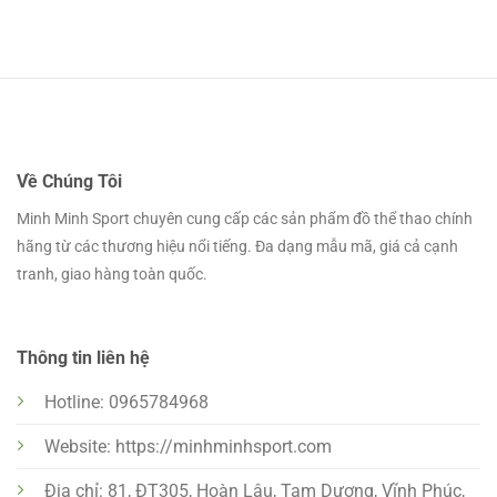
Về Chúng Tôi
Minh Minh Sport chuyên cung cấp các sản phẩm đồ thể thao chính
hãng từ các thương hiệu nổi tiếng. Đa dạng mẫu mã, giá cả cạnh
tranh, giao hàng toàn quốc.
Thông tin liên hệ
Hotline: 0965784968
Website: https://minhminhsport.com
Địa chỉ: 81, ĐT305, Hoàn Lâu, Tam Dương, Vĩnh Phúc,