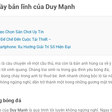
đầy bản lĩnh của Duy Mạnh
ẹo Chọn Sân Chơi Uy Tín
 Đế Chế Đến Cuộc Tái Thiết –
rtphone: Xu Hướng Giải Trí Số Hiện Đại
là câu chuyện về một cầu thủ, mà còn là bản anh hùng ca về ý 
tới vinh quang. Chàng trai sinh ra trong gia đình yêu bóng đá,
bùng cháy trong anh từ thuở bé. Anh nhanh chóng bộc lộ tài n
n không ngừng nghỉ, dần trở thành một trong những gương mặt tr
g bóng đá
ệp của
Duy Mạnh
là quá trình tôi luyện không ngừng nghỉ. Ngay 