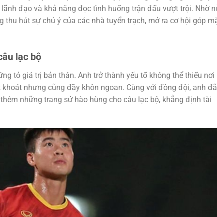
t lãnh đạo và khả năng đọc tình huống trận đấu vượt trội. Nhờ n
 thu hút sự chú ý của các nhà tuyển trạch, mở ra cơ hội góp m
âu lạc bộ
ứng tỏ giá trị bản thân. Anh trở thành yếu tố không thể thiếu nơi
t khoát nhưng cũng đầy khôn ngoan. Cùng với đồng đội, anh đã
 thêm những trang sử hào hùng cho câu lạc bộ, khẳng định tài