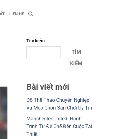
HÁT
LIÊN HỆ
Tìm kiếm
TÌM
KIẾM
Bài viết mới
Đồ Thể Thao Chuyên Nghiệp
Và Mẹo Chọn Sân Chơi Uy Tín
Manchester United: Hành
Trình Từ Đế Chế Đến Cuộc Tái
Thiết –