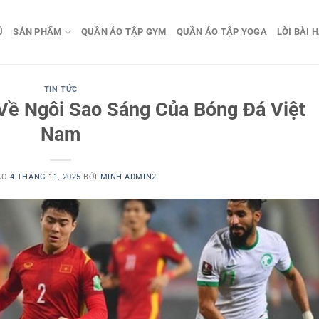
Ủ
SẢN PHẨM
QUẦN ÁO TẬP GYM
QUẦN ÁO TẬP YOGA
LỜI BÀI 
TIN TỨC
Về Ngôi Sao Sáng Của Bóng Đá Việt
Nam
ÀO
4 THÁNG 11, 2025
BỞI
MINH ADMIN2