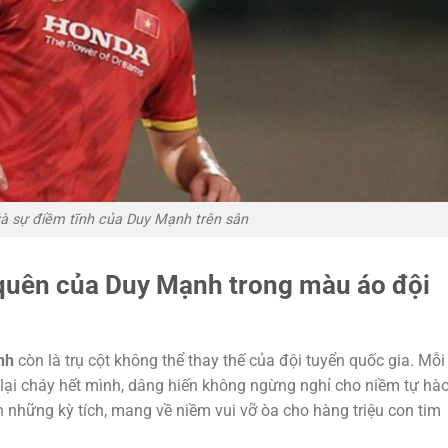
à sự điềm tĩnh của Duy Mạnh trên sân
uên của Duy Mạnh trong màu áo đội
nh
còn là trụ cột không thể thay thế của đội tuyển quốc gia. Mỗi
 lại cháy hết mình, dâng hiến không ngừng nghỉ cho niềm tự hà
 những kỳ tích, mang về niềm vui vỡ òa cho hàng triệu con tim