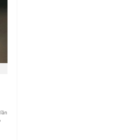
 lần
o