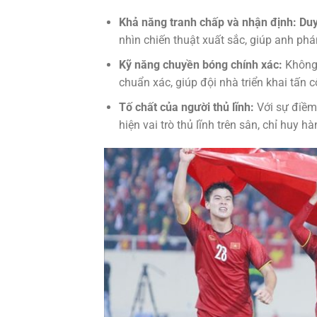
Khả năng tranh chấp và nhận định:
Du
nhìn chiến thuật xuất sắc, giúp anh p
Kỹ năng chuyền bóng chính xác:
Không 
chuẩn xác, giúp đội nhà triển khai tấn
Tố chất của người thủ lĩnh:
Với sự điềm 
hiện vai trò thủ lĩnh trên sân, chỉ huy 