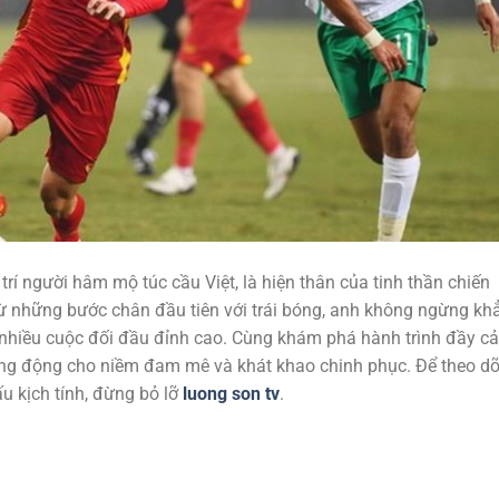
 trí người hâm mộ túc cầu Việt, là hiện thân của tinh thần chiến
Từ những bước chân đầu tiên với trái bóng, anh không ngừng kh
g nhiều cuộc đối đầu đỉnh cao. Cùng khám phá hành trình đầy c
ng động cho niềm đam mê và khát khao chinh phục. Để theo dõ
u kịch tính, đừng bỏ lỡ
luong son tv
.