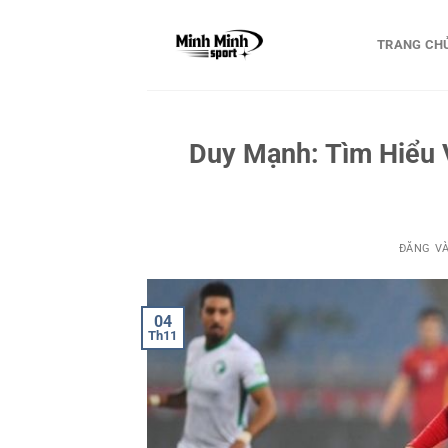
Bỏ
qua
TRANG CH
nội
dung
Duy Mạnh: Tìm Hiểu 
ĐĂNG V
04
Th11