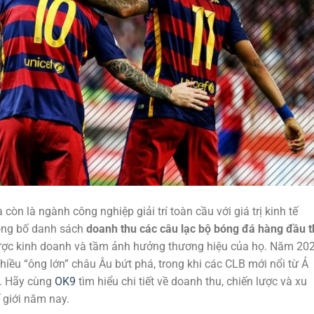
òn là ngành công nghiệp giải trí toàn cầu với giá trị kinh tế
ng bố danh sách
doanh thu các câu lạc bộ bóng đá hàng đầu t
 lược kinh doanh và tầm ảnh hưởng thương hiệu của họ. Năm 202
hiều “ông lớn” châu Âu bứt phá, trong khi các CLB mới nổi từ Ả
u. Hãy cùng
OK9
tìm hiểu chi tiết về doanh thu, chiến lược và xu
 giới năm nay.