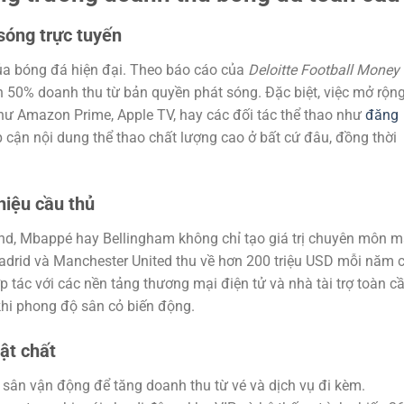
sóng trực tuyến
ủa bóng đá hiện đại. Theo báo cáo của
Deloitte Football Money
ơn 50% doanh thu từ bản quyền phát sóng. Đặc biệt, việc mở rộn
như Amazon Prime, Apple TV, hay các đối tác thể thao như
đăng
cận nội dung thể thao chất lượng cao ở bất cứ đâu, đồng thời
hiệu cầu thủ
nd, Mbappé hay Bellingham không chỉ tạo giá trị chuyên môn 
 Madrid và Manchester United thu về hơn 200 triệu USD mỗi năm c
p tác với các nền tảng thương mại điện tử và nhà tài trợ toàn c
 khi phong độ sân cỏ biến động.
ật chất
ân vận động để tăng doanh thu từ vé và dịch vụ đi kèm.