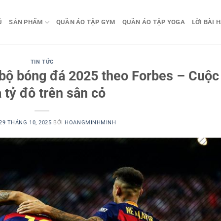
Ủ
SẢN PHẨM
QUẦN ÁO TẬP GYM
QUẦN ÁO TẬP YOGA
LỜI BÀI 
TIN TỨC
 bộ bóng đá 2025 theo Forbes – Cuộc
 tỷ đô trên sân cỏ
29 THÁNG 10, 2025
BỞI
HOANGMINHMINH