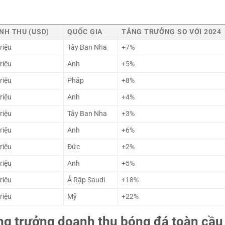
NH THU (USD)
QUỐC GIA
TĂNG TRƯỞNG SO VỚI 2024
riệu
Tây Ban Nha
+7%
riệu
Anh
+5%
riệu
Pháp
+8%
riệu
Anh
+4%
riệu
Tây Ban Nha
+3%
riệu
Anh
+6%
riệu
Đức
+2%
riệu
Anh
+5%
riệu
Ả Rập Saudi
+18%
riệu
Mỹ
+22%
ng trưởng doanh thu bóng đá toàn cầu