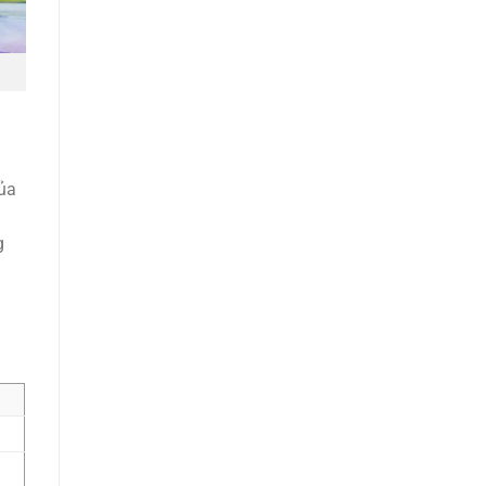
của
g