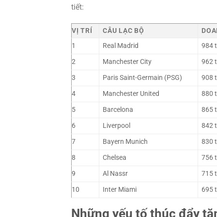
tiết:
VỊ TRÍ
CÂU LẠC BỘ
DOA
1
Real Madrid
984 t
2
Manchester City
962 t
3
Paris Saint-Germain (PSG)
908 t
4
Manchester United
880 t
5
Barcelona
865 t
6
Liverpool
842 t
7
Bayern Munich
830 t
8
Chelsea
756 t
9
Al Nassr
715 t
10
Inter Miami
695 t
Những yếu tố thúc đẩy tă