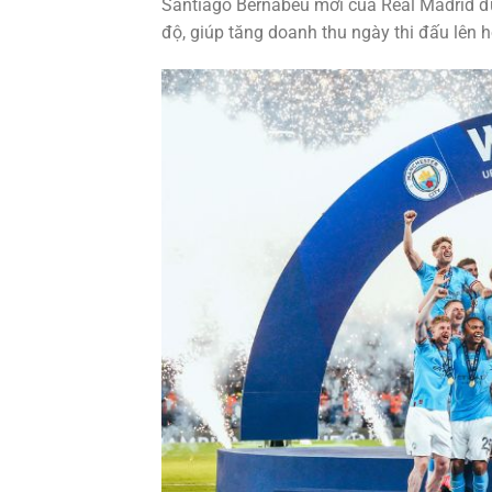
Santiago Bernabéu mới của Real Madrid đượ
độ, giúp tăng doanh thu ngày thi đấu lên