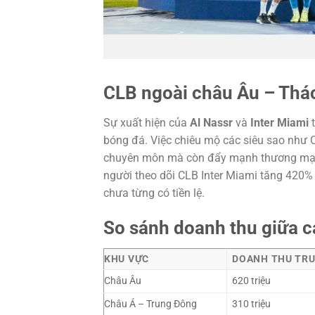
CLB ngoài châu Âu – Thác
Sự xuất hiện của
Al Nassr
và
Inter Miami
t
bóng đá. Việc chiêu mộ các siêu sao như Cr
chuyên môn mà còn đẩy mạnh thương mại,
người theo dõi CLB Inter Miami tăng 420%
chưa từng có tiền lệ.
So sánh doanh thu giữa 
KHU VỰC
DOANH THU TRU
Châu Âu
620 triệu
Châu Á – Trung Đông
310 triệu