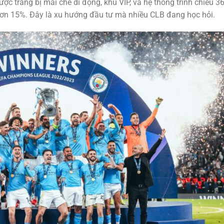
c trang bị mái che di động, khu VIP, và hệ thống trình chiếu 3
 hơn 15%. Đây là xu hướng đầu tư mà nhiều CLB đang học hỏi.