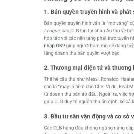
1. Bản quyền truyền hình và phát 
Bản quyền truyền hình vẫn là “mỏ vàng” c
League
, các CLB lớn tại châu Âu thu về h
hợp tác với các nền tảng phát trực tuyến 
nhập OK9
giúp người hâm mộ dễ dàng tiếp 
tăng doanh thu bản quyền vượt bậc.
2. Thương mại điện tử và thương 
Thế hệ cầu thủ như Messi, Ronaldo, Haala
còn là “máy in tiền” cho CLB. Ví dụ, Real
từ doanh thu bán áo đấu. Ngoài ra, việc hợ
giúp CLB duy trì nguồn thu ổn định, kể cả
3. Đầu tư sân vận động và cơ sở v
Các CLB hàng đầu không ngừng nâng cấp s