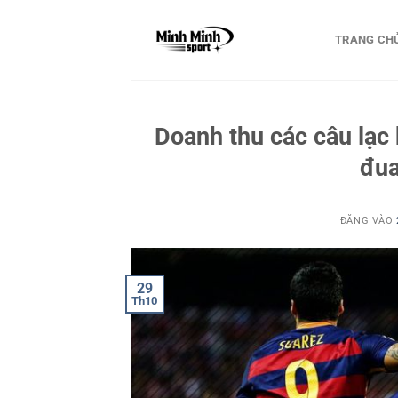
Bỏ
qua
TRANG CH
nội
dung
Doanh thu các câu lạc
đua
ĐĂNG VÀO
29
Th10