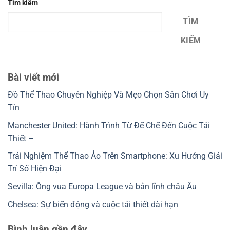
Tìm kiếm
TÌM
KIẾM
Bài viết mới
Đồ Thể Thao Chuyên Nghiệp Và Mẹo Chọn Sân Chơi Uy
Tín
Manchester United: Hành Trình Từ Đế Chế Đến Cuộc Tái
Thiết –
Trải Nghiệm Thể Thao Ảo Trên Smartphone: Xu Hướng Giải
Trí Số Hiện Đại
Sevilla: Ông vua Europa League và bản lĩnh châu Âu
Chelsea: Sự biến động và cuộc tái thiết dài hạn
Bình luận gần đây