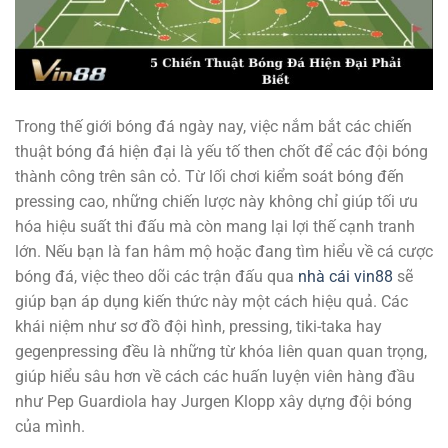
Trong thế giới bóng đá ngày nay, việc nắm bắt các chiến
thuật bóng đá hiện đại là yếu tố then chốt để các đội bóng
thành công trên sân cỏ. Từ lối chơi kiểm soát bóng đến
pressing cao, những chiến lược này không chỉ giúp tối ưu
hóa hiệu suất thi đấu mà còn mang lại lợi thế cạnh tranh
lớn. Nếu bạn là fan hâm mộ hoặc đang tìm hiểu về cá cược
bóng đá, việc theo dõi các trận đấu qua
nhà cái vin88
sẽ
giúp bạn áp dụng kiến thức này một cách hiệu quả. Các
khái niệm như sơ đồ đội hình, pressing, tiki-taka hay
gegenpressing đều là những từ khóa liên quan quan trọng,
giúp hiểu sâu hơn về cách các huấn luyện viên hàng đầu
như Pep Guardiola hay Jurgen Klopp xây dựng đội bóng
của mình.