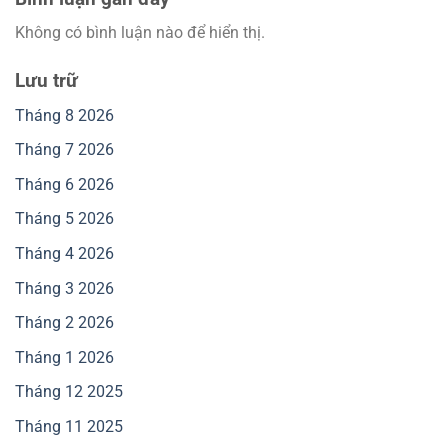
Không có bình luận nào để hiển thị.
Lưu trữ
Tháng 8 2026
Tháng 7 2026
Tháng 6 2026
Tháng 5 2026
Tháng 4 2026
Tháng 3 2026
Tháng 2 2026
Tháng 1 2026
Tháng 12 2025
Tháng 11 2025