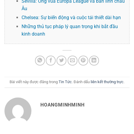
Sevilla: Ông vua Europa League và bản lĩnh châu
Âu
Chelsea: Sự biến động và cuộc tái thiết dài hạn
Những thủ tục pháp lý quan trọng khi bắt đầu
kinh doanh
Bài viết này được đăng trong
Tin Tức
. Đánh dấu
liên kết thường trực
.
HOANGMINHMINH