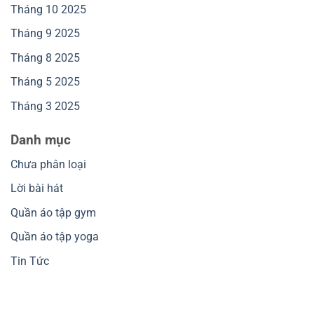
Tháng 10 2025
Tháng 9 2025
Tháng 8 2025
Tháng 5 2025
Tháng 3 2025
Danh mục
Chưa phân loại
Lời bài hát
Quần áo tập gym
Quần áo tập yoga
Tin Tức