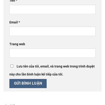
Tên
*
Email
*
Trang web
Lưu tên của tôi, email, và trang web trong trình duyệt
này cho lần bình luận kế tiếp của tôi.