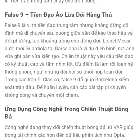
4. Tiền đạo trung tâm chạy chỗ đón bóng.
False 9 – Tiền Đạo Ảo Lừa Dối Hàng Thủ
False 9 là vị trí tiền đạo trung tâm nhưng không đứng cố
định mà di chuyển sâu xuống giữa sân để kéo theo hậu vệ
đối phương, tạo khoảng trống cho đồng đội. Lionel Messi
dưới thời Guardiola tại Barcelona là ví dụ điển hình, nơi anh
vừa ghi bàn vừa kiến tạo. Chiến thuật này yêu cầu tiền đạo
có kỹ thuật cao và tầm nhìn tốt. Ưu điểm là làm rối loạn hệ
thống phòng ngự, nhưng đòi hỏi sự phối hợp toàn đội.
Trong các trận El Clasico, false 9 đã giúp Barcelona kiểm
soát trận đấu. Để huấn luyện, cần các bài tập di chuyển
không bóng và chuyền một chạm.
Ứng Dụng Công Nghệ Trong Chiến Thuật Bóng
Đá
Công nghệ đang thay đổi chiến thuật bóng đá, từ VAR giúp
trọng tài chính xác hơn đến dữ liệu phân tích như Opta.