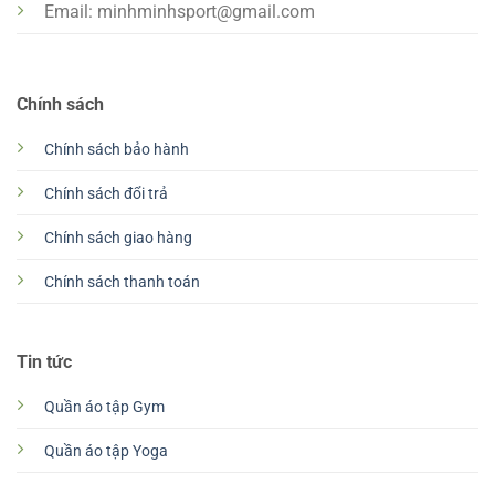
Email:
minhminhsport@gmail.com
Chính sách
Chính sách bảo hành
Chính sách đổi trả
Chính sách giao hàng
Chính sách thanh toán
Tin tức
Quần áo tập Gym
Quần áo tập Yoga