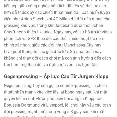
kết hợp giữa công nghệ phân tích dữ liệu và thể lực cao
hơn đã thúc đẩy các chiến thuật hiện đại. Các huấn luyện
viên như Arrigo Sacchi với AC Milan đã đặt nền móng cho
pressing khu vực, trong khi Barcelona dưới thời Johan
Cruyff hoàn thiện tiki-taka. Ngày nay, với sự hỗ trợ từ video
phân tích và GPS theo dõi cầu thủ, chiến thuật trở nên
chính xác hơn, giúp các đội như Manchester City hay
Liverpool thống trị các giải đấu lớn. Sự phát triển này
không chỉ thay đổi cách chơi mà còn ảnh hưởng đến cách
fan hâm mộ theo dõi và đặt cược vào các trận đấu.
Gegenpressing – Áp Lực Cao Từ Jurgen Klopp
Gegenpressing, hay còn gọi là counter-pressing, là chiến
thuật nhấn mạnh vào việc lấy lại bóng ngay sau khi mất
quyền kiểm soát. Được phổ biến bởi Jurgen Klopp tại
Borussia Dortmund và Liverpool, lối chơi này yêu cầu toàn
đội pressing mạnh mẽ trong vòng 5-8 giây sau khi mất