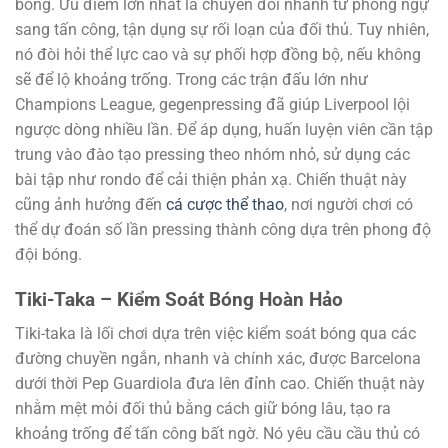
bóng. Ưu điểm lớn nhất là chuyển đổi nhanh từ phòng ngự
sang tấn công, tận dụng sự rối loạn của đối thủ. Tuy nhiên,
nó đòi hỏi thể lực cao và sự phối hợp đồng bộ, nếu không
sẽ để lộ khoảng trống. Trong các trận đấu lớn như
Champions League, gegenpressing đã giúp Liverpool lội
ngược dòng nhiều lần. Để áp dụng, huấn luyện viên cần tập
trung vào đào tạo pressing theo nhóm nhỏ, sử dụng các
bài tập như rondo để cải thiện phản xạ. Chiến thuật này
cũng ảnh hưởng đến
cá cược thể thao
, nơi người chơi có
thể dự đoán số lần pressing thành công dựa trên phong độ
đội bóng.
Tiki-Taka – Kiểm Soát Bóng Hoàn Hảo
Tiki-taka là lối chơi dựa trên việc kiểm soát bóng qua các
đường chuyền ngắn, nhanh và chính xác, được Barcelona
dưới thời Pep Guardiola đưa lên đỉnh cao. Chiến thuật này
nhằm mệt mỏi đối thủ bằng cách giữ bóng lâu, tạo ra
khoảng trống để tấn công bất ngờ. Nó yêu cầu cầu thủ có